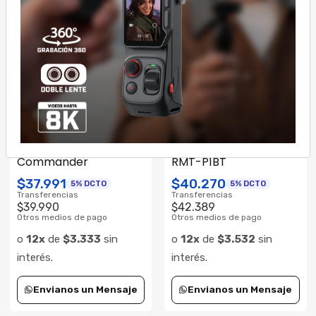
Otros medios de pago
Otros medios de pago
o
12x
de
$882
sin
o
12x
de
$882
sin
interés.
interés.
Cantidad
Cantidad
Comprar ahora
Comprar ahora
RMTDSLR2
|
SONY
1641567744206
|
SONY
Consultar su Stock
Consultar su Stock
Sony Wireless Remote
Sony Control remoto
Commander
RMT-P1BT
$37.991
$40.270
5% DCTO
5% DCTO
Transferencias
Transferencias
$39.990
$42.389
Otros medios de pago
Otros medios de pago
o
12x
de
$3.333
sin
o
12x
de
$3.532
sin
interés.
interés.
Envianos un Mensaje
Envianos un Mensaje