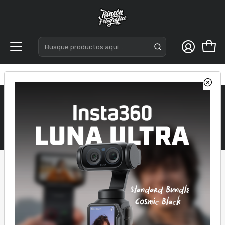
Inicio
Accesorios
Control Remoto
Control Remoto
Filtros
1973661439782
|
1973661458483
|
Control Remoto JJC
Control Remoto JJC
MA-A
MA-B
$10.060
$10.060
5% DCTO
5% DCTO
Transferencias
Transferencias
$10.589
$10.589