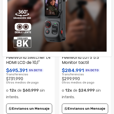
$14.241
5% DCTO
Otros medios de pago
Transferencias
$14.990
o
12x
de
$21.249
sin
Otros medios de pago
interés.
o
12x
de
$1.249
sin
interés.
Cantidad
Envianos un Mensaje
Comprar ahora
L4
|
Feelworld
FELUT5
|
FEELWORLD
ENVÍO GRATIS
ENVÍO GRATIS
FeelWorld Switcher L4
Feelworld LUT5 5.5"
Consultar su Stock
Consultar su Stock
HDMI LCD de 10,1"
Monitor tactil
$695.391
$284.991
5% DCTO
5% DCTO
Transferencias
Transferencias
$731.990
$299.990
Otros medios de pago
Otros medios de pago
o
12x
de
$60.999
sin
o
12x
de
$24.999
sin
interés.
interés.
Envianos un Mensaje
Envianos un Mensaje