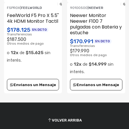
F5PROX
|
FEELWORLD
90100500
|
NEEWER
Consultar su Stock
Consultar su Stock
FeelWorld F5 Pro X 5.5"
Neewer Monitor
4k HDMI Monitor Tactil
Neewer F100 7
pulgadas con Bateria y
$178.125
5% DCTO
estuche
Transferencias
$187.500
$170.991
5% DCTO
Otros medios de pago
Transferencias
$179.990
o
12x
de
$15.625
sin
Otros medios de pago
interés.
o
12x
de
$14.999
sin
interés.
Envianos un Mensaje
Envianos un Mensaje
VOLVER ARRIBA