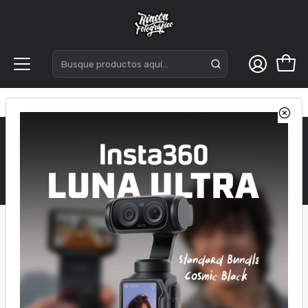
Inicio
Accesorios
Monitores
Monitores
Filtros
P6X
|
FEELWORLD
68427020585469
|
ENVÍO GRATIS
Consultar su Stock
FeelWorld P6X 5.5" 4K
Pearstone HDA-
HDMI Monitor tactil
501UTB HDMI ultra
delgado de alta
$242.241
5% DCTO
velocidad
Transferencias
$254.990