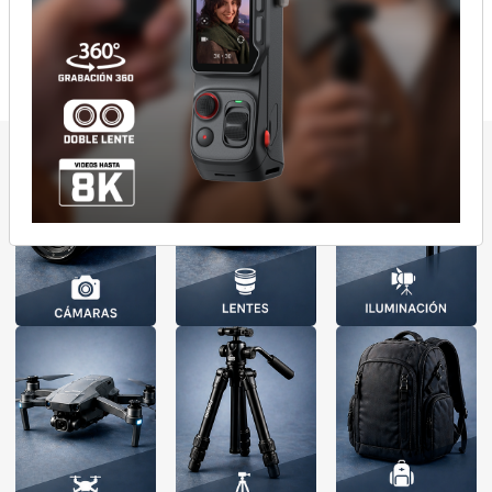
Pagando con
Pagos Seguros
MercadoPago
Pagos seguros y
Hasta
12
Cuotas sin
protegidos
interés