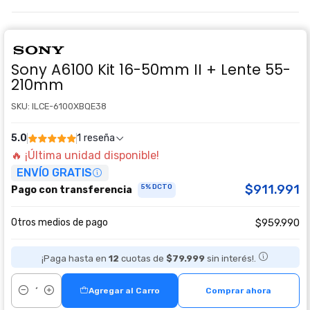
Sony A6100 Kit 16-50mm II + Lente 55-
210mm
SKU: ILCE-6100XBQE38
5.0
1 reseña
🔥 ¡Última unidad disponible!
ENVÍO GRATIS
$911.991
5% DCTO
Pago con transferencia
Otros medios de pago
$959.990
¡Paga hasta en
12
cuotas de
$79.999
sin interés!.
Agregar al Carro
Comprar ahora
Cantidad