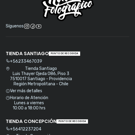
Síguenos
TIENDA SANTIAGO
PUNTO DE RECOGIDA
+56233467039
Tienda Santiago
Luis Thayer Ojeda 086, Piso 3
7510017 Santiago - Providencia
Región Metropolitana - Chile
Ver más detalles
Horario de Atención
Lunes a viernes
10:00 a 18:00 hrs
TIENDA CONCEPCIÓN
PUNTO DE RECOGIDA
+56412237204