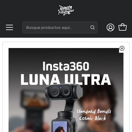
Inicio
Cámaras
Sony
Sony A6100 Kit 16-50mm II + Lente 55-210mm