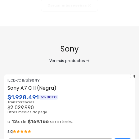
Cargar más reseñas
Sony
Ver más productos
ILCE-7C II/B
|
SONY
ENVÍO GRATIS
Sony A7 C II (Negra)
$1.928.491
5% DCTO
Transferencias
$2.029.990
Otros medios de pago
o
12x
de
$169.166
sin interés.
5.0