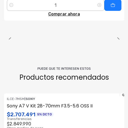
Cantidad
Comprar ahora
PUEDE QUE TE INTERESEN ESTOS
Productos recomendados
ILCE-7M5M
|
SONY
ENVÍO GRATIS
Sony A7 V Kit 28-70mm F3.5-5.6 OSS II
$2.707.491
5% DCTO
Transferencias
$2.849.990
Otros medios de pago