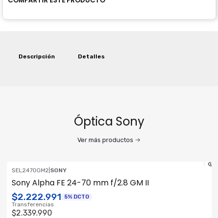
COMPARTIR ESTE PRODUCTO
Descripción
Detalles
Óptica Sony
Ver más productos
SEL2470GM2
|
SONY
OFERTA RF
Sony Alpha FE 24-70 mm f/2.8 GM II
ENVÍO GRATIS
$2.222.991
5% DCTO
Transferencias
$2.339.990