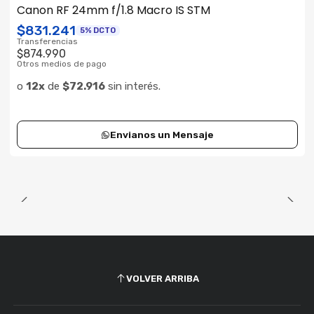
ENVÍO GRATIS
Canon RF 24mm f/1.8 Macro IS STM
Consultar su Stock
$831.241
5% DCTO
Transferencias
$874.990
Otros medios de pago
o
12x
de
$72.916
sin interés.
Envianos un Mensaje
VOLVER ARRIBA