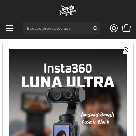
Inicio
Óptica
Óptica Sony
Lente Sony FE 100 mm F2.8 Macro GM OSS