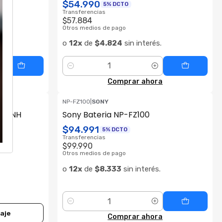
$54.990
5% DCTO
Transferencias
$57.884
Otros medios de pago
o
12x
de
$4.824
sin interés.
Cantidad
Comprar ahora
NP-FZ100
|
SONY
P-E6NH
Sony Bateria NP-FZ100
$94.991
5% DCTO
Transferencias
$99.990
Otros medios de pago
o
12x
de
$8.333
sin interés.
Cantidad
aje
Comprar ahora