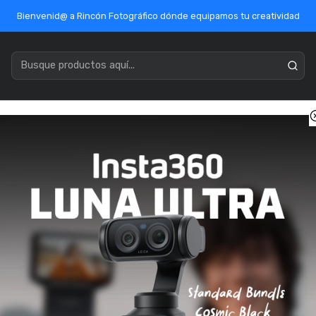
Bienvenid@ a Rincón Fotográfico dónde equipamos tu creatividad
acenamiento
Marcas
Ofertas / Outlet
Mercado Público
Inicio
Accesorios
Energia
Energia
1517418860784
|
teria PROTECT NP-W235
Powerex Portapilas MH-
$2.507
5% DCTO
5% DCTO