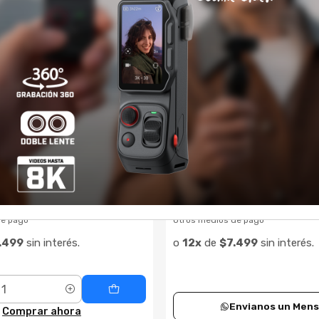
Transferencias
$2.639
de pago
Otros medios de pago
.416
sin interés.
o
12x
de
$220
sin interés.
Cantidad
Comprar ahora
Comprar ahora
8
|
CANON
1648817450087
|
CANON
Consultar su Stock
ginal Canon LP-E10
Bateria Original Canon L
$85.491
% DCTO
5% DCTO
Transferencias
$89.990
de pago
Otros medios de pago
.499
sin interés.
o
12x
de
$7.499
sin interés.
Envianos un Mens
Comprar ahora