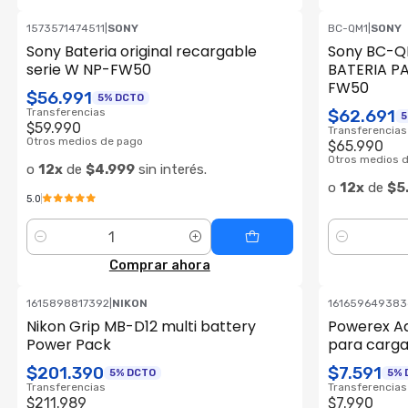
1573571474511
|
SONY
BC-QM1
|
SONY
Sony Bateria original recargable
Sony BC-
serie W NP-FW50
BATERIA PA
FW50
$56.991
5% DCTO
Transferencias
$62.691
5
$59.990
Transferencias
Otros medios de pago
$65.990
Otros medios 
o
12x
de
$4.999
sin interés.
o
12x
de
$5
5.0
Cantidad
Cantidad
Comprar ahora
1615898817392
|
NIKON
161659649383
ENVÍO GRATIS
Nikon Grip MB-D12 multi battery
Powerex Ad
Power Pack
para carga
$201.390
$7.591
5% DCTO
5% 
Transferencias
Transferencias
$211.989
$7.990