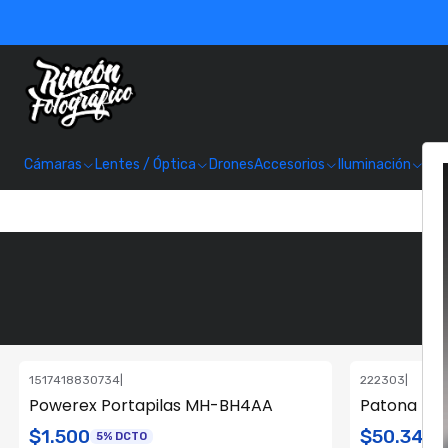
Cámaras
Lentes / Óptica
Drones
Accesorios
Iluminación
Alm
1517418830734
|
222303
|
Powerex Portapilas MH-BH4AA
Patona Ba
$1.500
$50.340
5% DCTO