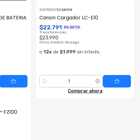
5109B001
|
CANON
DE BATERIA
Canon Cargador LC-E10
$22.791
5% DCTO
Transferencias
$23.990
Otros medios de pago
o
12x
de
$1.999
sin interés.
Cantidad
Comprar ahora
P-FZ100