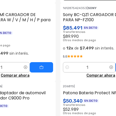
1612875424353
|
SONY
QM1 CARGADOR DE
Sony BC-QZ1 CARGADOR 
RA W / V / M / H / P para
PARA NP-FZ100
$85.491
5% DCTO
Transferencias
% DCTO
$89.990
Otros medios de pago
de pago
o
12x
de
$7.499
sin interés.
.499
sin interés.
5.0
Cantidad
Comprar ahora
Comprar ahora
6
|
206815
|
aptador de automovil
Patona Bateria Protect N
dor C9000 Pro
$50.340
5% DCTO
Transferencias
DCTO
$52.989
Otros medios de pago