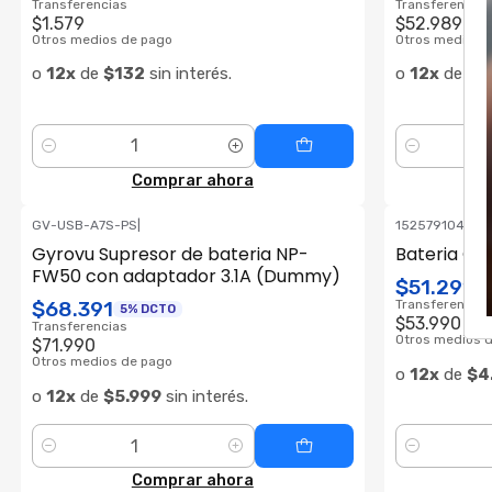
Transferencias
Transferencias
$1.579
$52.989
Otros medios de pago
Otros medios 
o
12x
de
$132
sin interés.
o
12x
de
$4
Cantidad
Cantidad
Comprar ahora
GV-USB-A7S-PS
|
152579104985
Gyrovu Supresor de bateria NP-
Bateria Ori
FW50 con adaptador 3.1A (Dummy)
$51.291
5
$68.391
Transferencias
5% DCTO
$53.990
Transferencias
Otros medios 
$71.990
Otros medios de pago
o
12x
de
$4
o
12x
de
$5.999
sin interés.
Cantidad
Cantidad
Comprar ahora