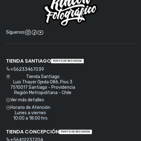
Síguenos
TIENDA SANTIAGO
PUNTO DE RECOGIDA
+56233467039
Tienda Santiago
Luis Thayer Ojeda 086, Piso 3
7510017 Santiago - Providencia
Región Metropolitana - Chile
Ver más detalles
Horario de Atención
Lunes a viernes
10:00 a 18:00 hrs
TIENDA CONCEPCIÓN
PUNTO DE RECOGIDA
+56412237204