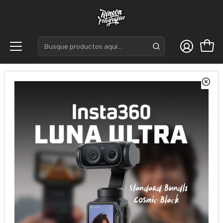
Inicio
Accesorios
Switch y capturadoras
Blackmagic Design DeckLink Mini Overview