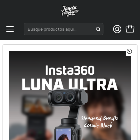
Inicio
DJI
Drones
DJI Avata 2 Fly Smart Combo（Three Batteries