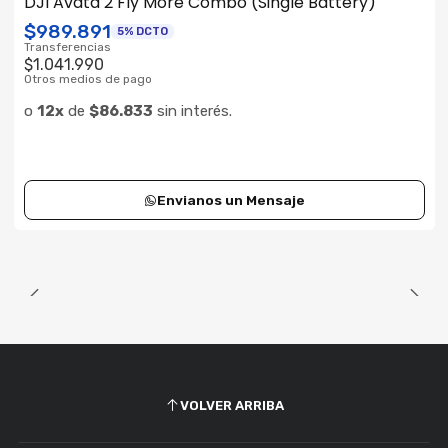
DJI Avata 2 Fly More Combo (Single Battery)
Consultar su Stock
$989.891
5% DCTO
Transferencias
$1.041.990
Otros medios de pago
o
12x
de
$86.833
sin interés.
Envianos un Mensaje
VOLVER ARRIBA