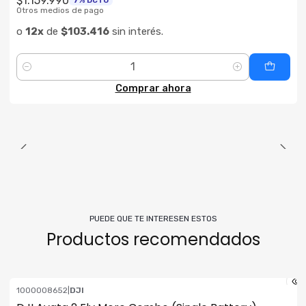
$1.159.990
7% DCTO
Otros medios de pago
o
12x
de
$103.416
sin interés.
Cantidad
Comprar ahora
PUEDE QUE TE INTERESEN ESTOS
Productos recomendados
1000008652
|
DJI
ENVÍO GRATIS