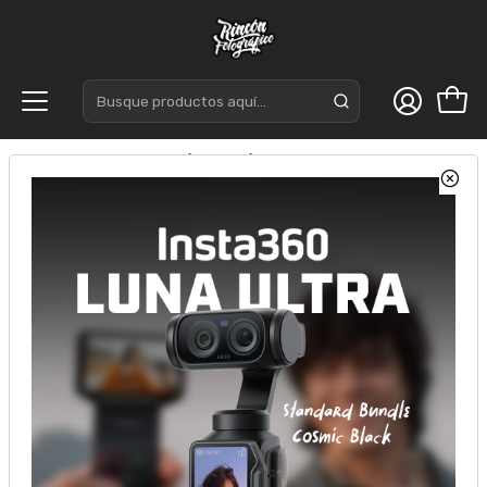
Inicio
Óptica
Óptica Fujifilm
Fujifilm XF 60mm f/2.4 R MACRO