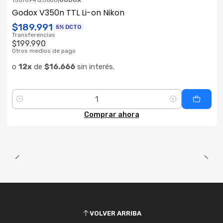
1567694120680
|
GODOX
Godox V350n TTL Li-on Nikon
$189.991
5% DCTO
Transferencias
$199.990
Otros medios de pago
o
12x
de
$16.666
sin interés.
Cantidad
Comprar ahora
VOLVER ARRIBA