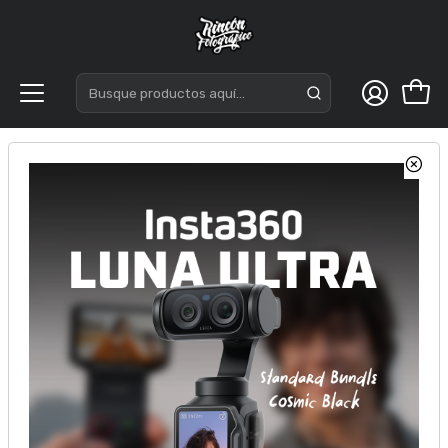
Inicio
Flash Speedlite
Godox V350f TTL Li-on Fujifilm