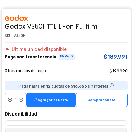
Godox V350f TTL Li-on Fujifilm
SKU: V350F
🔥 ¡Última unidad disponible!
$189.991
5% DCTO
Pago con transferencia
Otros medios de pago
$199.990
¡Paga hasta en
12
cuotas de
$16.666
sin interés!.
Agregar al Carro
Comprar ahora
Cantidad
Disponibilidad