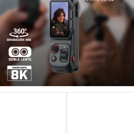
Pago con transferenci
Otros medios de pago
¡Paga has
Ag
Cantidad
Disponibilidad
COMPARTIR ESTE PRODUCT