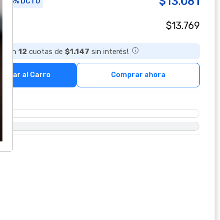
$13.081
5% DCTO
a
$13.769
ta en
12
cuotas de
$1.147
sin interés!.
regar al Carro
Comprar ahora
O