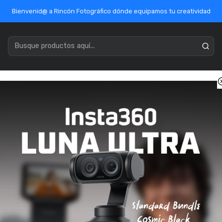
Bienvenid@ a Rincón Fotográfico dónde equipamos tu creatividad
acenamiento
Marcas
Ofertas / Outlet
Mercado Público
Inicio
Insta360
Accesorios Insta360
Insta360 GO 3 Lens Guar
Insta360 GO 3
SKU: CINSBBKJ
✅ Producto disponible