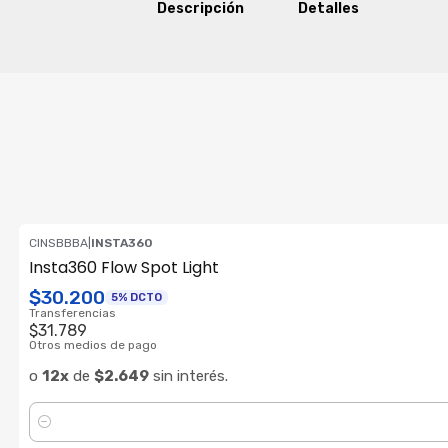
Descripción
Detalles
CINSBBBA
|
INSTA360
Insta360 Flow Spot Light
$30.200
5% DCTO
Transferencias
$31.789
Otros medios de pago
o
12x
de
$2.649
sin interés.
Cantidad