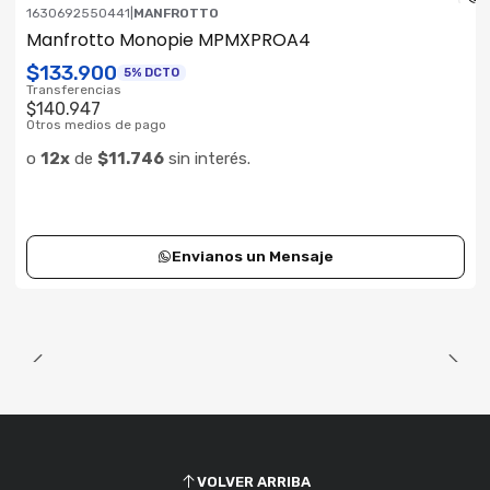
1630692550441
|
MANFROTTO
Consultar su Stock
Manfrotto Monopie MPMXPROA4
$133.900
5% DCTO
Transferencias
$140.947
Otros medios de pago
o
12x
de
$11.746
sin interés.
Envianos un Mensaje
VOLVER ARRIBA