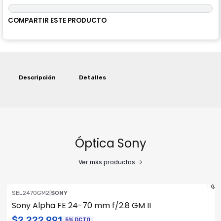
COMPARTIR ESTE PRODUCTO
Descripción
Detalles
Óptica Sony
Ver más productos
SEL2470GM2
|
SONY
OFERTA RF
Sony Alpha FE 24-70 mm f/2.8 GM II
ENVÍO GRATIS
$2.222.991
5% DCTO