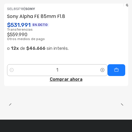
SEL85F18
|
SONY
OFERTA RF
Sony Alpha FE 85mm F1.8
ENVÍO GRATIS
$531.991
5% DCTO
Transferencias
$559.990
Otros medios de pago
o
12x
de
$46.666
sin interés.
Cantidad
Comprar ahora