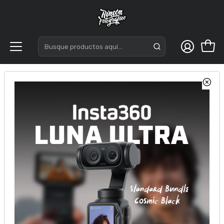
Inicio
Accesorios
Correas
PGYTECH Correa Trenzada LinkGo para Smartphone -
Stellar Black