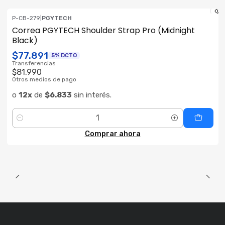
P-CB-279
|
PGYTECH
Correa PGYTECH Shoulder Strap Pro (Midnight
Black)
$77.891
5% DCTO
Transferencias
$81.990
Otros medios de pago
o
12x
de
$6.833
sin interés.
Cantidad
Comprar ahora