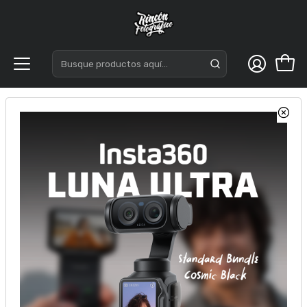
Inicio
Accesorios
Montadores
RF Roseta para jaulas (cage) de mano