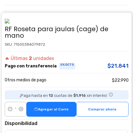
RF Roseta para jaulas (cage) de
mano
SKU: 71500384079872
🔥 Últimas
2
unidades
$21.841
5% DCTO
Pago con transferencia
Otros medios de pago
$22.990
¡Paga hasta en
12
cuotas de
$1.916
sin interés!.
Agregar al Carro
Comprar ahora
Cantidad
Disponibilidad