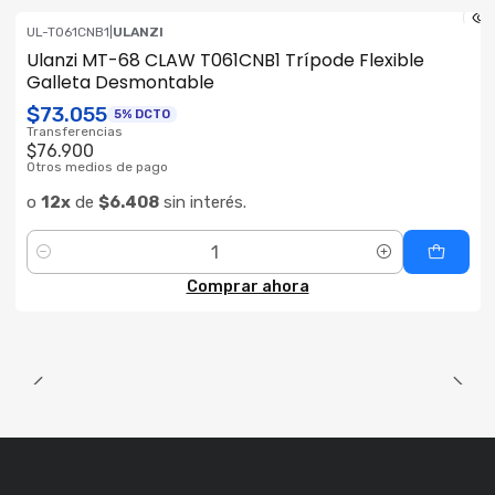
UL-T061CNB1
|
ULANZI
Ulanzi MT-68 CLAW T061CNB1 Trípode Flexible
Galleta Desmontable
$73.055
5% DCTO
Transferencias
$76.900
Otros medios de pago
o
12x
de
$6.408
sin interés.
Cantidad
Comprar ahora