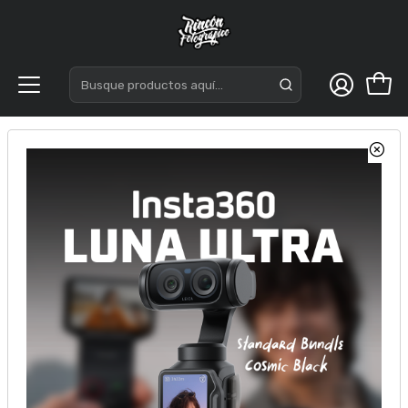
Inicio
Cámaras
Retro Digital
SOLIGOR Camara Digital DC06T Selfie Green
TRANSPARENTE. Incluye tarjeta de Memoria de 8GB