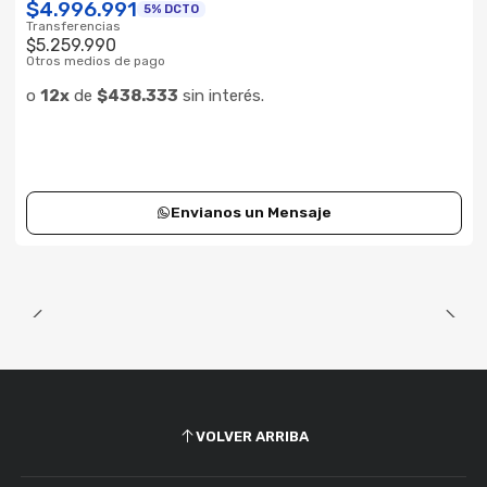
$4.996.991
5% DCTO
Transferencias
$5.259.990
Otros medios de pago
o
12x
de
$438.333
sin interés.
Envianos un Mensaje
VOLVER ARRIBA