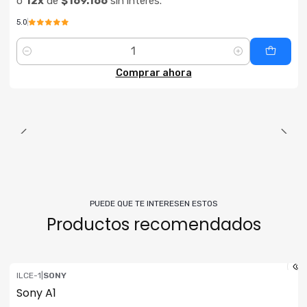
o
12x
de
$169.166
sin interés.
5.0
Cantidad
Comprar ahora
PUEDE QUE TE INTERESEN ESTOS
Productos recomendados
ILCE-1
|
SONY
ENVÍO GRATIS
Sony A1
Consultar su Stock