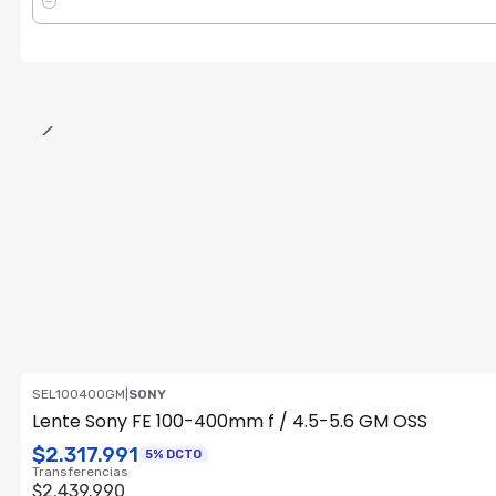
Cantidad
SEL100400GM
|
SONY
ENVÍO GRATIS
Lente Sony FE 100-400mm f / 4.5-5.6 GM OSS
Consultar su Stock
$2.317.991
5% DCTO
Transferencias
$2.439.990