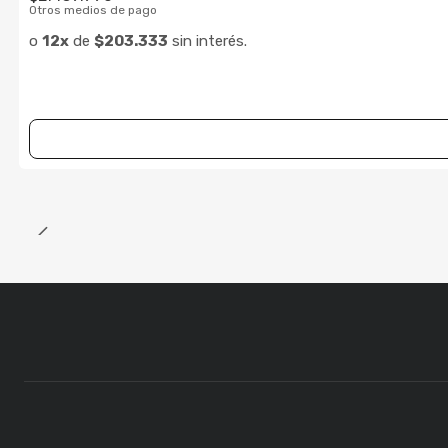
Otros medios de pago
o
12x
de
$203.333
sin interés.