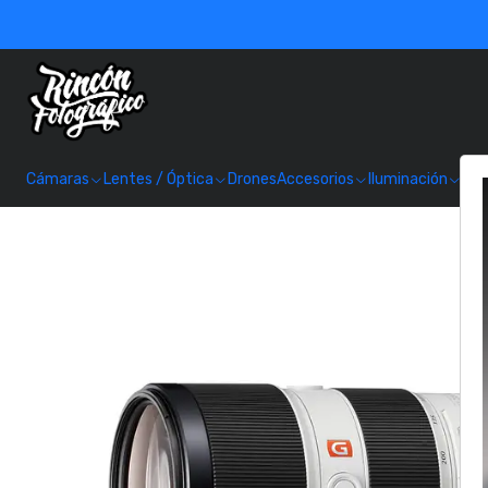
Cámaras
Lentes / Óptica
Drones
Accesorios
Iluminación
Alm
In