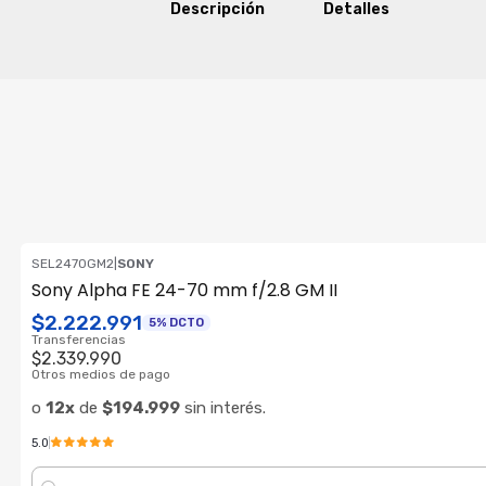
Descripción
Detalles
SEL2470GM2
|
SONY
OFERTA RF
Sony Alpha FE 24-70 mm f/2.8 GM II
ENVÍO GRATIS
$2.222.991
5% DCTO
Transferencias
$2.339.990
Otros medios de pago
o
12x
de
$194.999
sin interés.
5.0