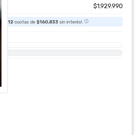
$1.929.990
a en
12
cuotas de
$160.833
sin interés!.
O