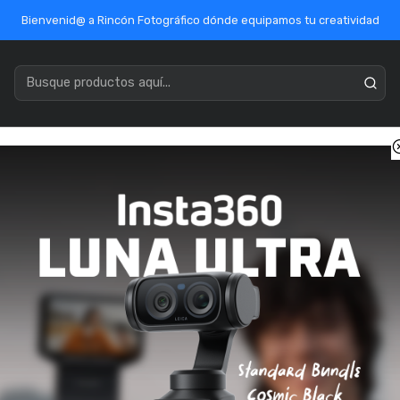
Bienvenid@ a Rincón Fotográfico dónde equipamos tu creatividad
acenamiento
Marcas
Ofertas / Outlet
Mercado Público
icio
Óptica
Óptica Sony
Sony Alpha FE 70-200mm f/2.8 GM O
Sony Alpha FE
SKU: SEL70200GM
ENVÍO GRATIS
Pago con transferenci