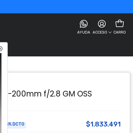
AYUDA
CARRO
ACCESO
SS
 70-200mm f/2.8 GM OSS
$1.833.491
5% DCTO
a