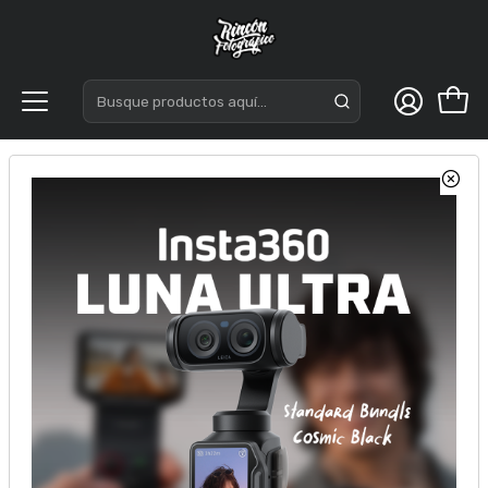
Inicio
Tripodes
Tripodes Fotograficos
Ulanzi TT31 Trípode Fotografía Cabezal de Bola 360
Grados