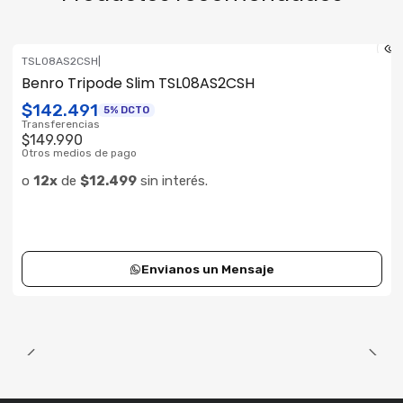
TSL08AS2CSH
|
Consultar su Stock
Benro Tripode Slim TSL08AS2CSH
$142.491
5% DCTO
Transferencias
$149.990
Otros medios de pago
o
12x
de
$12.499
sin interés.
Envianos un Mensaje