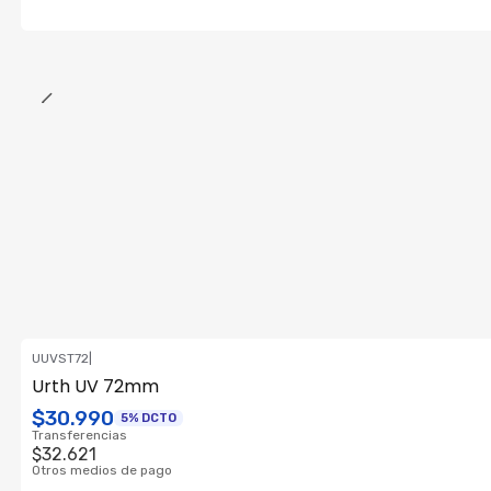
UUVST72
|
Consultar su Stock
Urth UV 72mm
$30.990
5% DCTO
Transferencias
$32.621
Otros medios de pago