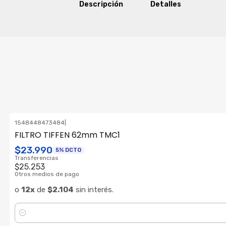
Descripción
Detalles
1548448473484
|
FILTRO TIFFEN 62mm TMC1
$23.990
5% DCTO
Transferencias
$25.253
Otros medios de pago
o
12x
de
$2.104
sin interés.
Cantidad