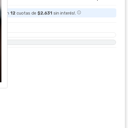
ta en
12
cuotas de
$2.631
sin interés!.
O