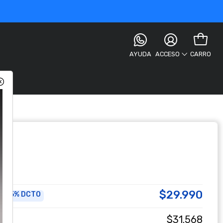
AYUDA
CARRO
ACCESO
$29.990
5% DCTO
a
$31.568