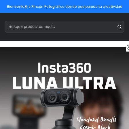
Bienvenid@ a Rincón Fotográfico dónde equipamos tu creatividad
acenamiento
Marcas
Ofertas / Outlet
Mercado Público
Inicio
Accesorios
Filtros
Ultravioleta (UV)
Urth UV 62mm
Urth UV 62mm
SKU: UUVST62
Pago con transferenci
Otros medios de pago