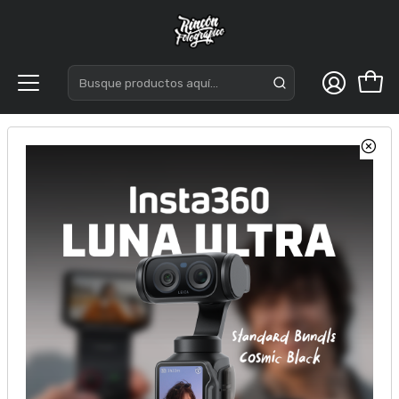
Inicio
Accesorios
Energia
Baterias y Cargadores
Viltrox Cargador Bateria NP-F970