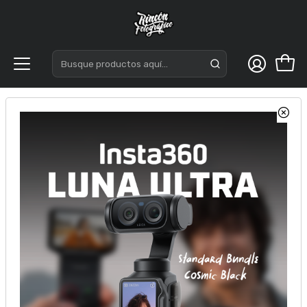
Inicio
Acc. Estudio
Led
Viltrox VL-D60T Kit de 2 Luces LED 60W CRI +95