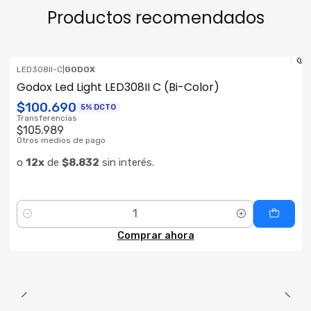
Productos recomendados
LED308II-C
|
GODOX
Godox Led Light LED308II C (Bi-Color)
$100.690
5% DCTO
Transferencias
$105.989
Otros medios de pago
o
12x
de
$8.832
sin interés.
Cantidad
Comprar ahora