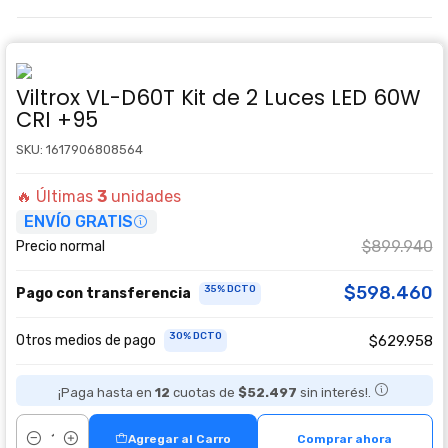
Viltrox VL-D60T Kit de 2 Luces LED 60W
CRI +95
SKU: 1617906808564
🔥 Últimas
3
unidades
ENVÍO GRATIS
$899.940
Precio normal
$598.460
35% DCTO
Pago con transferencia
30% DCTO
Otros medios de pago
$629.958
¡Paga hasta en
12
cuotas de
$52.497
sin interés!.
Agregar al Carro
Comprar ahora