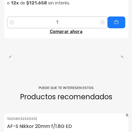
o
12x
de
$121.658
sin interés.
Cantidad
Comprar ahora
PUEDE QUE TE INTERESEN ESTOS
Productos recomendados
1525803252555
|
ENVÍO GRATIS
AF-S Nikkor 20mm f/1.8G ED
Consultar su Stock