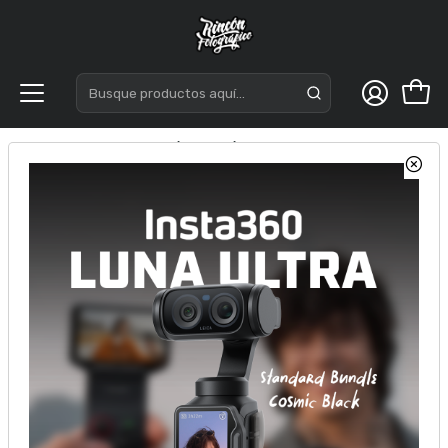
Inicio
Óptica
Óptica Nikon
AF-P Nikkor 10-20mm f/4.5-5.6G VR