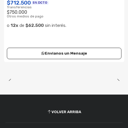
$712.500
5% DCTO
Transferencias
$750.000
Otros medios de pago
o
12x
de
$62.500
sin interés.
Envianos un Mensaje
VOLVER ARRIBA