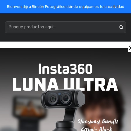
Bienvenid@ a Rincón Fotográfico dónde equipamos tu creatividad
acenamiento
Marcas
Ofertas / Outlet
Mercado Público
nicio
Óptica
Óptica Nikon
AF-S NIKKOR 200-500mm f/5.6E ED 
AF-S NIKKOR 2
SKU: 1973661434834
ENVÍO GRATIS
Pago con transferenci