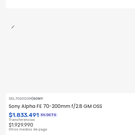
SEL70200GM
|
SONY
OFERTA RF
Sony Alpha FE 70-200mm f/2.8 GM OSS
ENVÍO GRATIS
$1.833.491
5% DCTO
Consultar su Stock
Transferencias
$1.929.990
Otros medios de pago