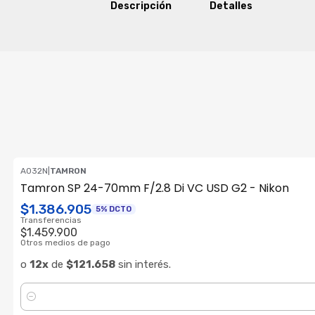
Descripción
Detalles
A032N
|
TAMRON
ENVÍO GRATIS
Tamron SP 24-70mm F/2.8 Di VC USD G2 - Nikon
$1.386.905
5% DCTO
Transferencias
$1.459.900
Otros medios de pago
o
12x
de
$121.658
sin interés.
Cantidad