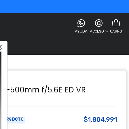
AYUDA
CARRO
ACCESO
VR
00-500mm f/5.6E ED VR
$1.804.991
5% DCTO
a