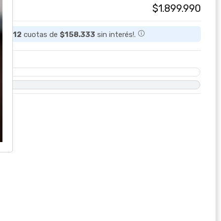
$1.899.990
a en
12
cuotas de
$158.333
sin interés!.
O