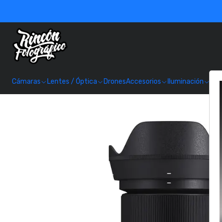
Cámaras
Lentes / Óptica
Drones
Accesorios
Iluminación
Alm
In