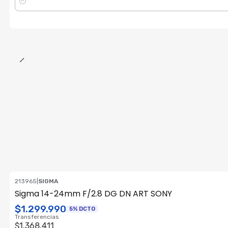
Cantidad
213965
|
SIGMA
ENVÍO GRATIS
Sigma 14-24mm F/2.8 DG DN ART SONY
Consultar su Stock
$1.299.990
5% DCTO
Transferencias
$1.368.411