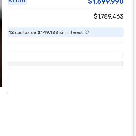
$1.699.990
5% DCTO
a
$1.789.463
a en
12
cuotas de
$149.122
sin interés!.
O