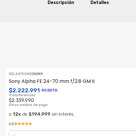
Descripción
Detalles
SEL2470GM2
|
SONY
OFERTA RF
Sony Alpha FE 24-70 mm f/2.8 GM II
ENVÍO GRATIS
$2.222.991
5% DCTO
Transferencias
$2.339.990
Otros medios de pago
o
12x
de
$194.999
sin interés.
5.0