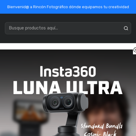
Bienvenid@ a Rincón Fotográfico dónde equipamos tu creatividad
acenamiento
Marcas
Ofertas / Outlet
Mercado Público
icio
Óptica
Óptica Sony
Sigma AF 28-105mm f/2.8 DG DN Sony
Sigma AF 28-1
SKU: SG20302
ENVÍO GRATIS