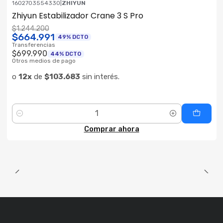
1602703554330
|
ZHIYUN
ENVÍO GRATIS
Zhiyun Estabilizador Crane 3 S Pro
$1.244.200
$664.991
49% DCTO
Transferencias
$699.990
44% DCTO
Otros medios de pago
o
12x
de
$103.683
sin interés.
Cantidad
Comprar ahora