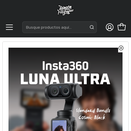
Inicio
Estabilizadores
DSLR-Mirrorless
Estabilizador Zhiyun Weebill-S Pro Package