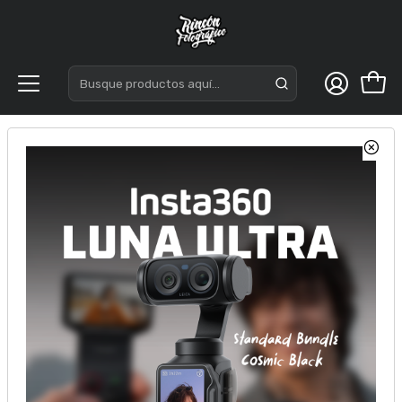
Inicio
Acc. Estudio
Adaptadores y otros
Godox Disparador Time Lapse ITR-N3