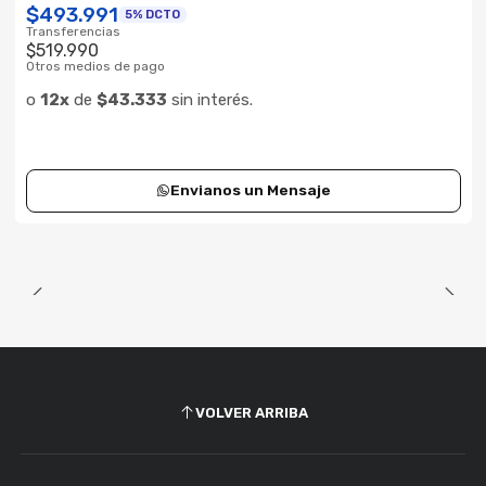
$493.991
5% DCTO
Transferencias
$519.990
Otros medios de pago
o
12x
de
$43.333
sin interés.
Envianos un Mensaje
VOLVER ARRIBA