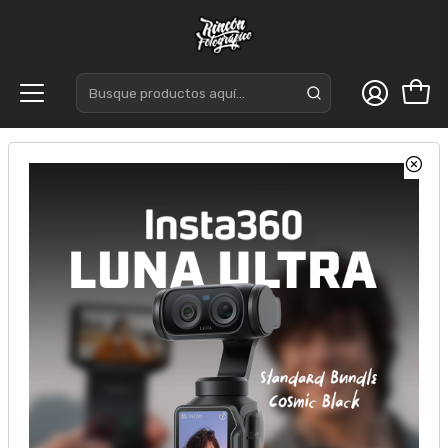
Inicio
Flash Speedlite
Flash-Triggers Canon
Godox TT600