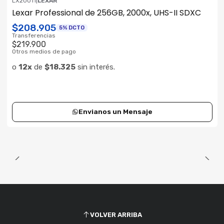
LX20011
|
LEXAR
ENVÍO GRATIS
Lexar Professional de 256GB, 2000x, UHS-II SDXC
Consultar su Stock
$208.905
5% DCTO
Transferencias
$219.900
Otros medios de pago
o
12x
de
$18.325
sin interés.
Envianos un Mensaje
VOLVER ARRIBA