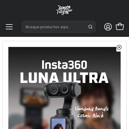
Inicio
Almacenamiento
Tarjetas de memorias
SD (SDHC-SDXC)
Lexar Professional de 256GB, 1800x, UHS-II SDXC