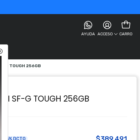
AYUDA
CARRO
ACCESO
 SF-G TOUGH 256GB
-II SF-G TOUGH 256GB
le!
$389.491
5% DCTO
a