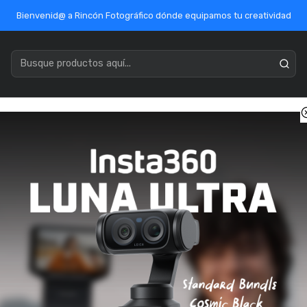
Bienvenid@ a Rincón Fotográfico dónde equipamos tu creatividad
acenamiento
Marcas
Ofertas / Outlet
Mercado Público
ento
Tarjetas de memorias
SD (SDHC-SDXC)
Sony SDXC UHS-II
Sony SDXC UHS
SKU: SF-G256T
🔥 ¡Última unidad disponib
ENVÍO GRATIS
Pago con transferenci