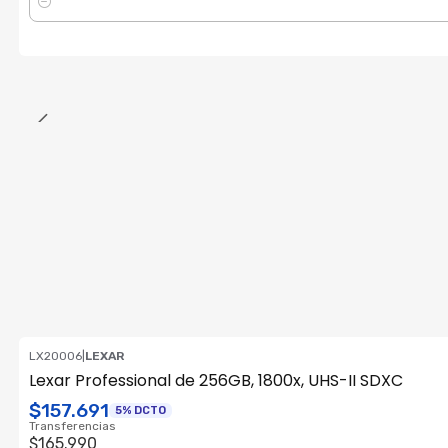
Cantidad
LX20006
|
LEXAR
Consultar su Stock
Lexar Professional de 256GB, 1800x, UHS-II SDXC
$157.691
5% DCTO
Transferencias
$165.990