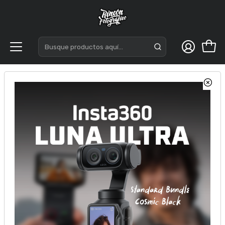
Inicio
Acc. Estudio
Led
Triopo Mameiya GB100B Luz Led 100W