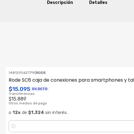
Descripción
Detalles
1481295627719
|
RODE
Rode SC6 caja de conexiones para smartphones y ta
$15.095
5% DCTO
Transferencias
$15.889
Otros medios de pago
o
12x
de
$1.324
sin interés.
Cantidad