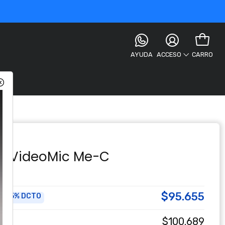
AYUDA
CARRO
ACCESO
e VideoMic Me-C
$95.655
5% DCTO
a
$100.689