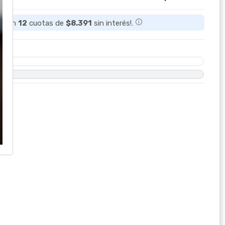
ta en
12
cuotas de
$8.391
sin interés!.
O