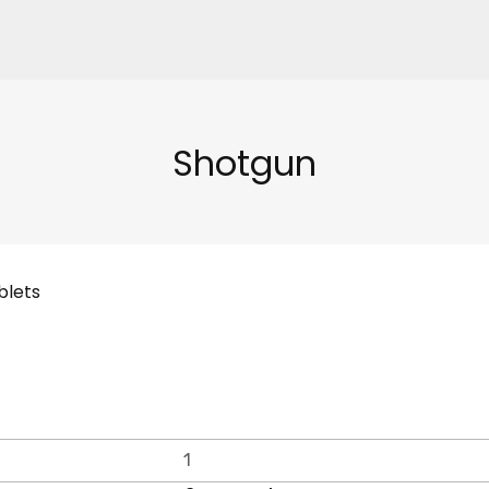
Shotgun
blets