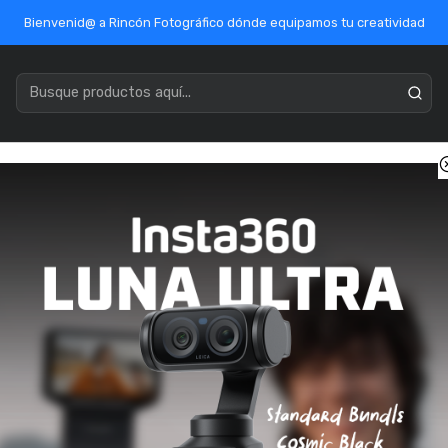
Bienvenid@ a Rincón Fotográfico dónde equipamos tu creatividad
acenamiento
Marcas
Ofertas / Outlet
Mercado Público
Inicio
Micrófonos
Shotgun
Microfono Rode VideoMic Me-C
Microfono Rod
SKU: 66785128958309
Pago con transferenci
Otros medios de pago