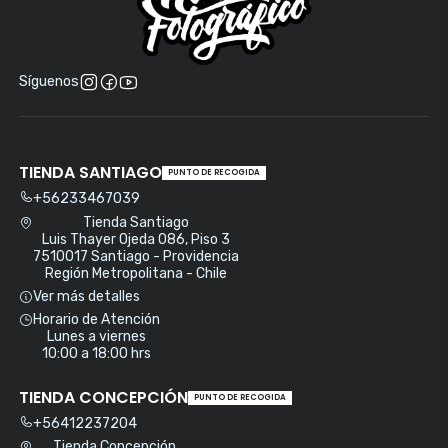
Síguenos
TIENDA SANTIAGO
PUNTO DE RECOGIDA
+56233467039
Tienda Santiago
Luis Thayer Ojeda 086, Piso 3
7510017 Santiago - Providencia
Región Metropolitana - Chile
Ver más detalles
Horario de Atención
Lunes a viernes
10:00 a 18:00 hrs
TIENDA CONCEPCIÓN
PUNTO DE RECOGIDA
+56412237204
Tienda Concepción