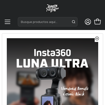
Inicio
Acc. Estudio
Led
Nanlite FC-60B Bi-color Spot Light