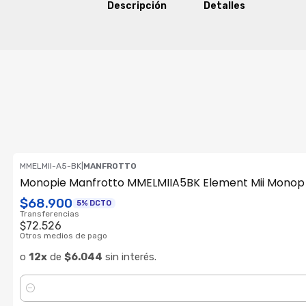
Descripción
Detalles
MMELMII-A5-BK
|
MANFROTTO
Monopie Manfrotto MMELMIIA5BK Element Mii Monop 
$68.900
5% DCTO
Transferencias
$72.526
Otros medios de pago
o
12x
de
$6.044
sin interés.
Cantidad