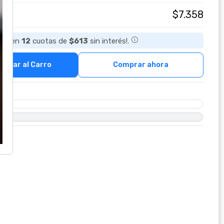
$7.358
sta en
12
cuotas de
$613
sin interés!.
regar al Carro
Comprar ahora
O