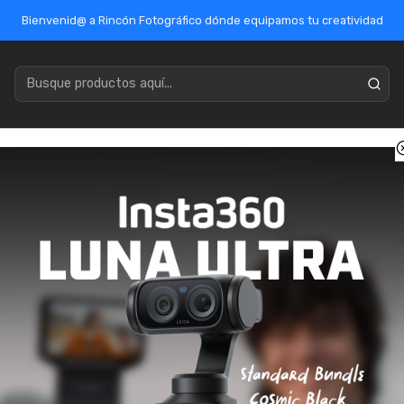
Bienvenid@ a Rincón Fotográfico dónde equipamos tu creatividad
acenamiento
Marcas
Ofertas / Outlet
Mercado Público
ipodes
Tripodes Fotograficos
OBEN Adaptador reductor de hilo 3
OBEN Adaptador
SKU: OB10395K
🔥 ¡Última unidad disponib
Pago con transferenci