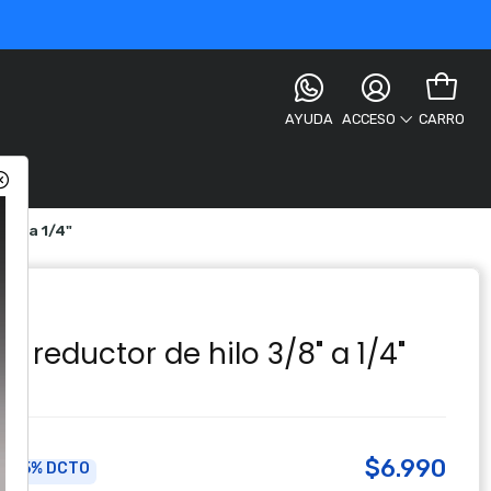
AYUDA
CARRO
ACCESO
/8" a 1/4"
 reductor de hilo 3/8" a 1/4"
le!
$6.990
5% DCTO
a