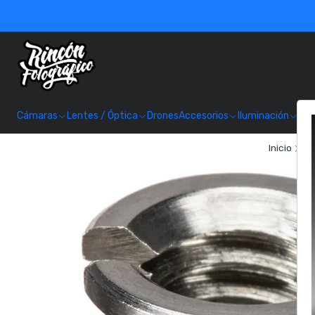
Cámaras
Lentes / Óptica
Drones
Accesorios
Iluminación
Alm
Inicio
Tr