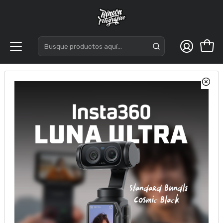
Inicio
Micrófonos
Lavalier
Boya BY-WM3T2-M2 Micrófono Inalámbrico Doble 50
Metros TRS