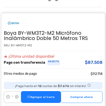
Boya BY-WM3T2-M2 Micrófono
Inalámbrico Doble 50 Metros TRS
SKU: BY-WM3T2-M2
🔥 ¡Última unidad disponible!
$87.508
5% DCTO
Pago con transferencia
Otros medios de pago
$92.114
¡Paga hasta en
12
cuotas de
$7.676
sin interés!.
Agregar al Carro
Comprar ahora
Cantidad