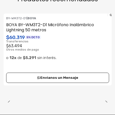
BY-WM3T2-D1
|
BOYA
Consultar su Stock
BOYA BY-WM3T2-D1 Micrófono Inalámbrico
Lightning 50 metros
$60.319
5% DCTO
Transferencias
$63.494
Otros medios de pago
o
12x
de
$5.291
sin interés.
Envianos un Mensaje