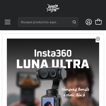
Inicio
DJI
Drones
DJI Mavic 3 Pro Drone Fly More Combo & DJI RC