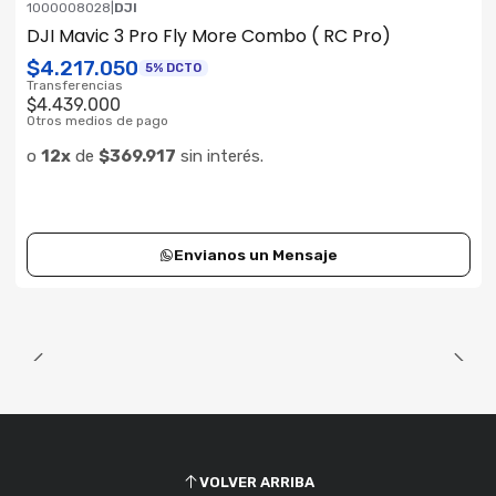
1000008028
|
DJI
ENVÍO GRATIS
DJI Mavic 3 Pro Fly More Combo ( RC Pro)
Consultar su Stock
$4.217.050
5% DCTO
Transferencias
$4.439.000
Otros medios de pago
o
12x
de
$369.917
sin interés.
Envianos un Mensaje
VOLVER ARRIBA