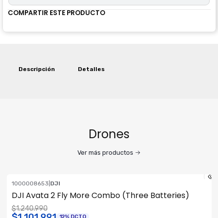
COMPARTIR ESTE PRODUCTO
Descripción
Detalles
Drones
Ver más productos
1000008653
|
DJI
ENVÍO GRATIS
DJI Avata 2 Fly More Combo (Three Batteries)
$1.240.990
$1.101.991
12% DCTO