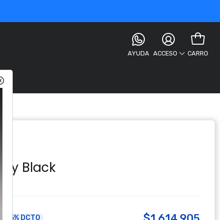
AYUDA
CARRO
ACCESO
ody Black
$1.614.905
5% DCTO
a