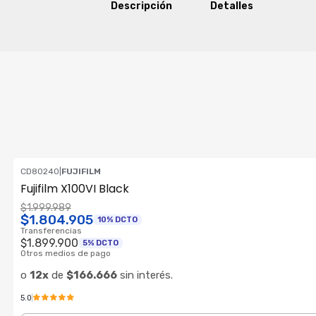
Descripción
Detalles
CD80240
|
FUJIFILM
ENVÍO GRATIS
Fujifilm X100VI Black
$1.999.989
$1.804.905
10% DCTO
Transferencias
$1.899.900
5% DCTO
Otros medios de pago
o
12x
de
$166.666
sin interés.
5.0