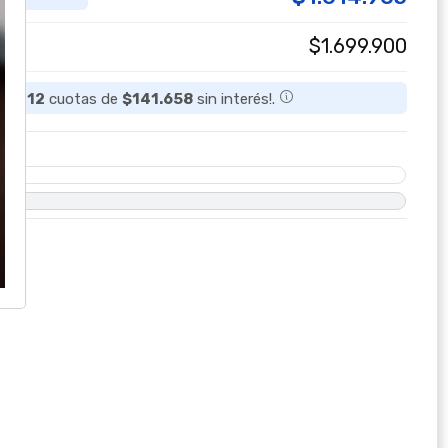
$1.699.900
a en
12
cuotas de
$141.658
sin interés!.
O