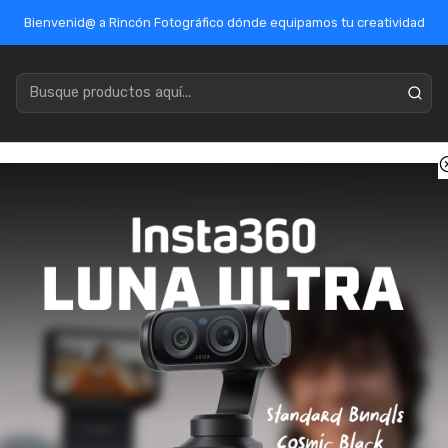
Bienvenid@ a Rincón Fotográfico dónde equipamos tu creatividad
acenamiento
Marcas
Ofertas / Outlet
Mercado Público
Inicio
Cámaras
Fujifilm
Fujifilm X-E5 Body Black
Fujifilm X-E5 B
SKU: CD80271
ENVÍO GRATIS
Pago con transferenci