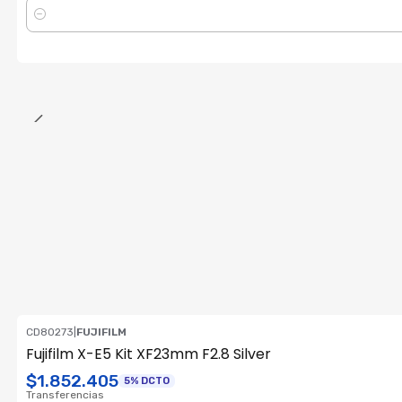
Cantidad
CD80273
|
FUJIFILM
ENVÍO GRATIS
Fujifilm X-E5 Kit XF23mm F2.8 Silver
Consultar su Stock
$1.852.405
5% DCTO
Transferencias