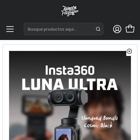
Inicio
Almacenamiento
Tarjetas de memorias
SD (SDHC-SDXC)
LEXAR Lector Multi-Card 2 en 1 USB 3.1