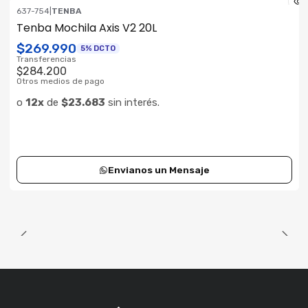
637-754
|
TENBA
ENVÍO GRATIS
Tenba Mochila Axis V2 20L
Consultar su Stock
$269.990
5% DCTO
Transferencias
$284.200
Otros medios de pago
o
12x
de
$23.683
sin interés.
Envianos un Mensaje