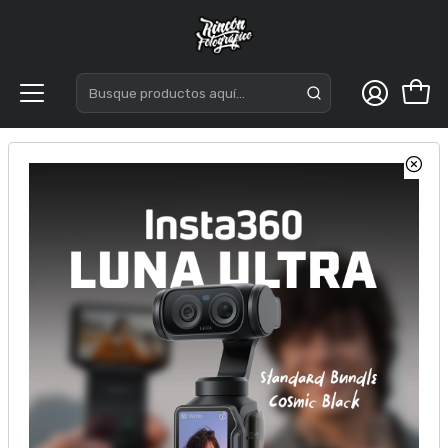
Inicio
Accesorios
Bolsos y Mochilas
Lowepro Trekker LT SLX 120