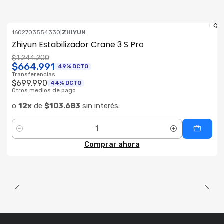
1602703554330
|
ZHIYUN
ENVÍO GRATIS
Zhiyun Estabilizador Crane 3 S Pro
$1.244.200
$664.991
49% DCTO
Transferencias
$699.990
44% DCTO
Otros medios de pago
o
12x
de
$103.683
sin interés.
Cantidad
Comprar ahora