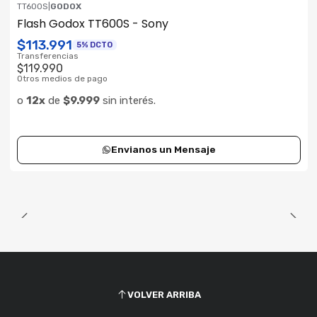
TT600S
|
GODOX
Consultar su Stock
Flash Godox TT600S - Sony
$113.991
5% DCTO
Transferencias
$119.990
Otros medios de pago
o
12x
de
$9.999
sin interés.
Envianos un Mensaje
VOLVER ARRIBA