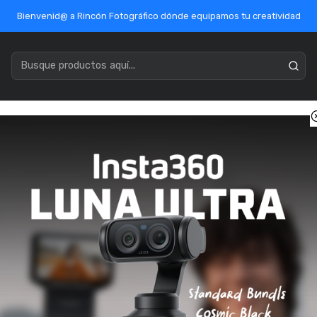
Bienvenid@ a Rincón Fotográfico dónde equipamos tu creatividad
acenamiento
Marcas
Ofertas / Outlet
Mercado Público
io
Acc. Estudio
Led
Ulanzi AL60 Luz Led Inflable Omnidirecci
Ulanzi AL60 Lu
SKU: UL-L096
🔥 Últimas
2
unidades
Pago con transferenci