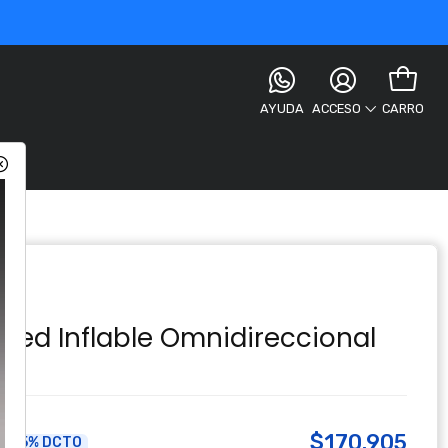
AYUDA
CARRO
ACCESO
onal
z Led Inflable Omnidireccional
$170.905
5% DCTO
a