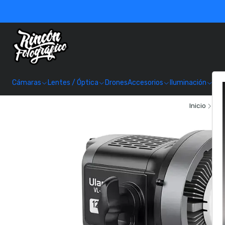
Cámaras
Lentes / Óptica
Drones
Accesorios
Iluminación
Alm
Inicio
Acc