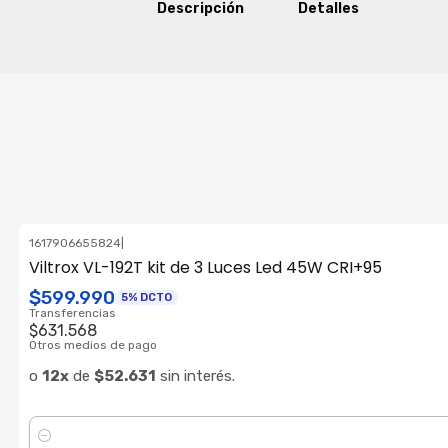
Descripción
Detalles
1617906655824
|
ENVÍO GRATIS
Viltrox VL-192T kit de 3 Luces Led 45W CRI+95
$599.990
5% DCTO
Transferencias
$631.568
Otros medios de pago
o
12x
de
$52.631
sin interés.
Cantidad