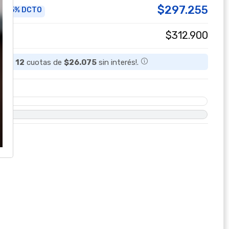
$297.255
5% DCTO
a
$312.900
a en
12
cuotas de
$26.075
sin interés!.
O