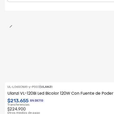
UL-L065CNA1-y-P003
|
ULANZI
ENVÍO GRATIS
Ulanzi VL-120Bi Led Bicolor 120W Con Fuente de Pode
$213.655
5% DCTO
Transferencias
$224.900
Otros medios de pago