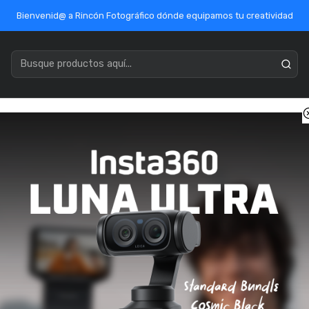
Bienvenid@ a Rincón Fotográfico dónde equipamos tu creatividad
acenamiento
Marcas
Ofertas / Outlet
Mercado Público
. Estudio
Led
Ulanzi VL-120C Led RGB Con Adaptador de Corr
Ulanzi VL-120
Corriente P00
SKU: UL-L074CNA1-y-P003
ENVÍO GRATIS