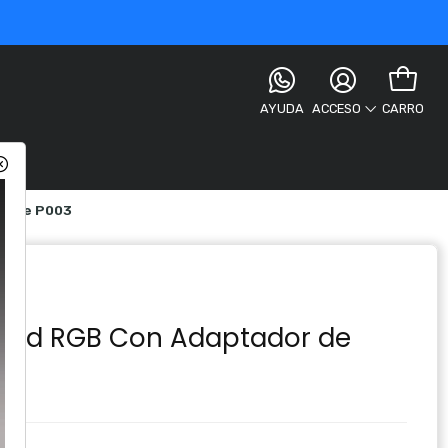
AYUDA
CARRO
ACCESO
iente P003
C Led RGB Con Adaptador de
3