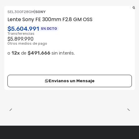
SEL300F28GM
|
SONY
ENVÍO GRATIS
Lente Sony FE 300mm F2.8 GM OSS
Consultar su Stock
$5.604.991
5% DCTO
Transferencias
$5.899.990
Otros medios de pago
o
12x
de
$491.666
sin interés.
Envianos un Mensaje