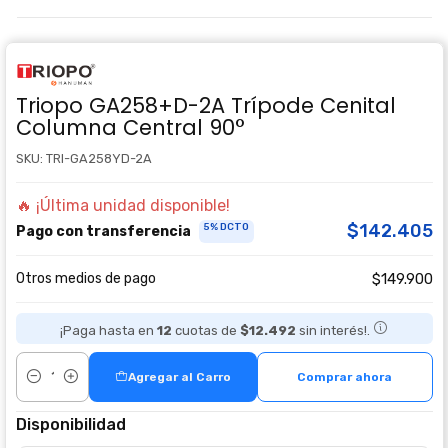
Triopo GA258+D-2A Trípode Cenital
Columna Central 90°
SKU: TRI-GA258YD-2A
🔥 ¡Última unidad disponible!
$142.405
5% DCTO
Pago con transferencia
Otros medios de pago
$149.900
¡Paga hasta en
12
cuotas de
$12.492
sin interés!.
Agregar al Carro
Comprar ahora
Cantidad
Disponibilidad