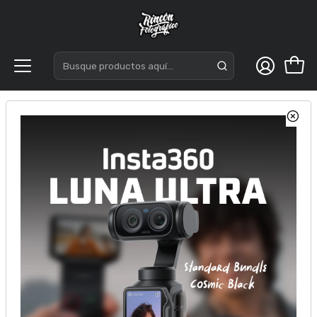
Inicio
Tripodes
Tripodes Fotograficos
Triopo GA258+D-2A Trípode Cenital Columna Central 90°